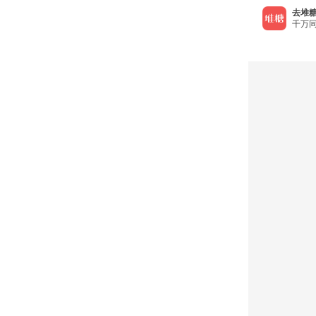
去堆糖
千万同