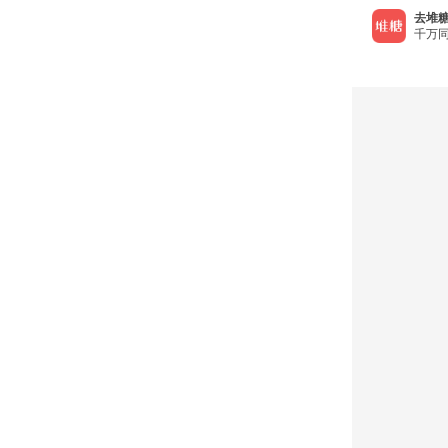
去堆糖
千万同