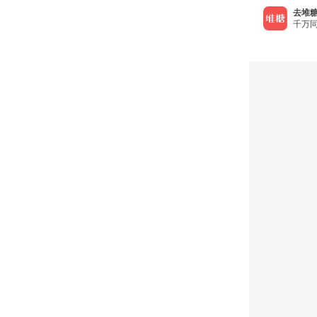
去堆糖
千万同