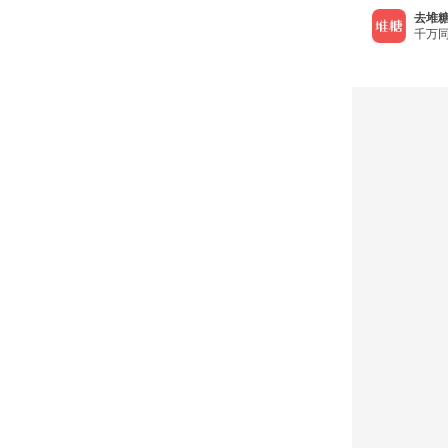
去堆糖
千万同