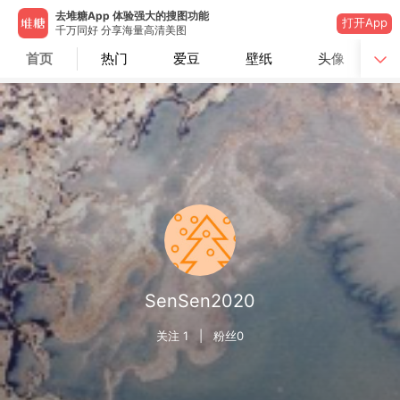
去堆糖App 体验强大的搜图功能
打开App
千万同好 分享海量高清美图
首页
热门
爱豆
壁纸
头像
SenSen2020
关注
1
| 粉丝
0