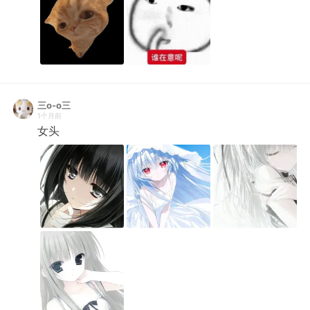
三o-o三
1个月前
女头