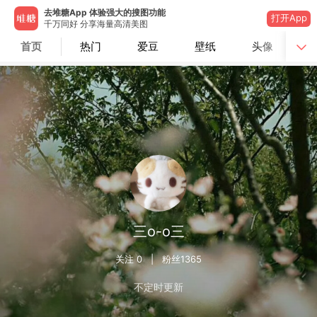
去堆糖App 体验强大的搜图功能
打开App
千万同好 分享海量高清美图
首页
热门
爱豆
壁纸
头像
三o-o三
关注
0
| 粉丝
1365
不定时更新