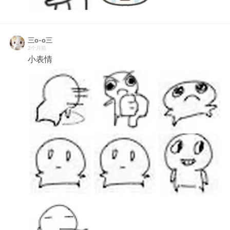
三o-o三
2个月前
小表情