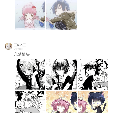
三o-o三
2个月前
几梦情头