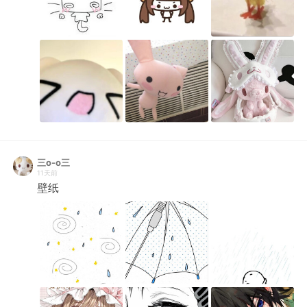
三o-o三
11天前
壁纸