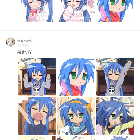
三o-o三
3个月前
泉此方