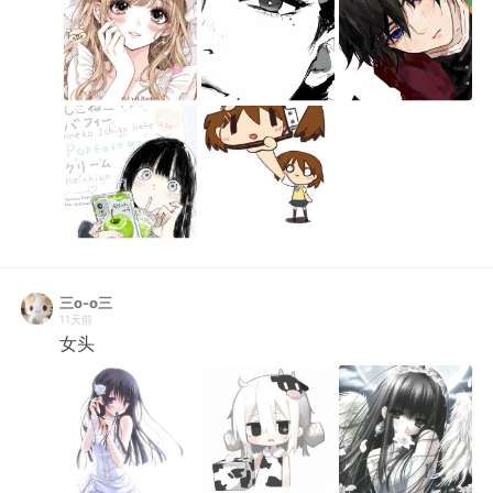
三o-o三
11天前
女头