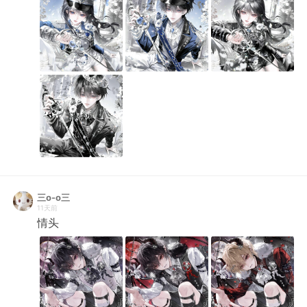
三o-o三
11天前
情头