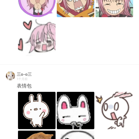
三o-o三
1个月前
表情包