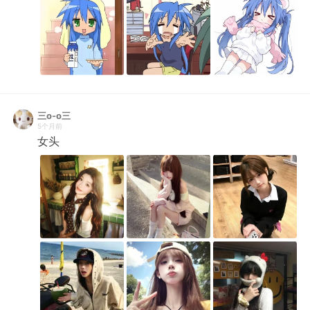
三o-o三
5个月前
女头