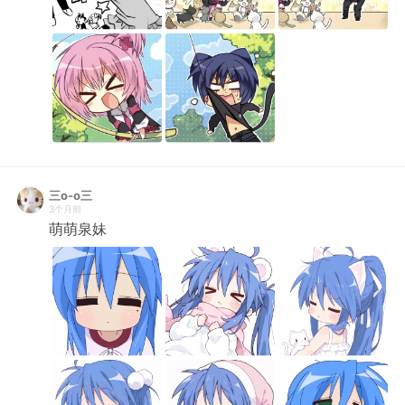
三o-o三
3个月前
萌萌泉妹