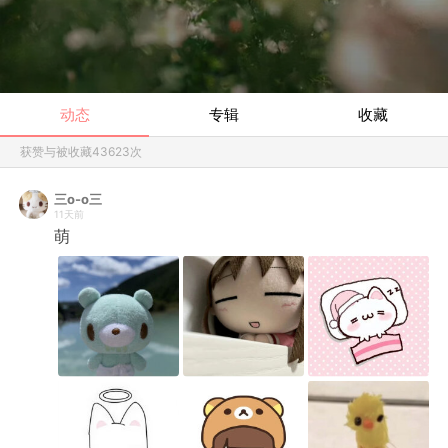
动态
专辑
收藏
获赞与被收藏
43623
次
三o-o三
11天前
萌