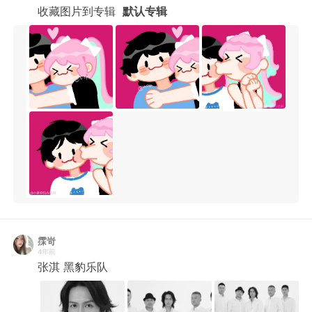
收藏图片到专辑
默认专辑
霂岢
4年前
张淇 黑豹乐队