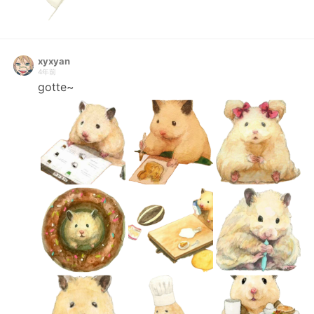
xyxyan
4年前
gotte~