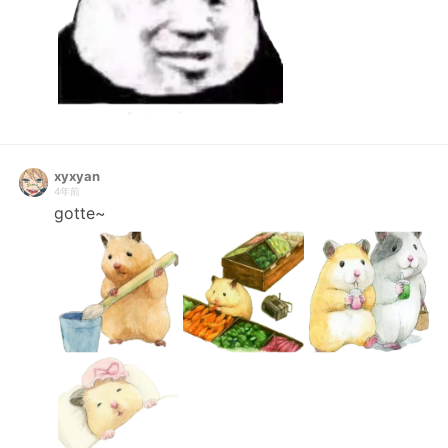
xyxyan
4年前
gotte~