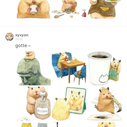
xyxyan
4年前
gotte～