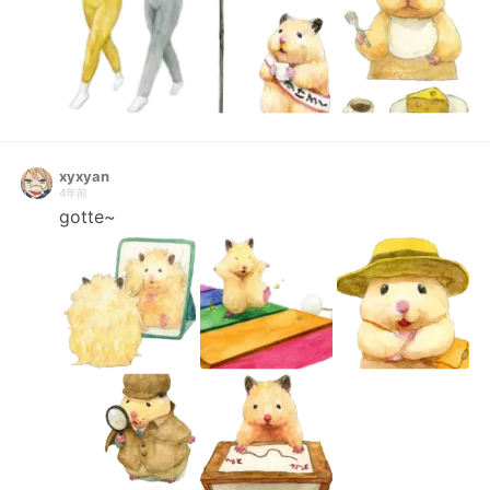
xyxyan
4年前
gotte~