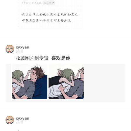
xyxyan
3年前
收藏图片到专辑
喜欢是你
xyxyan
4年前
，