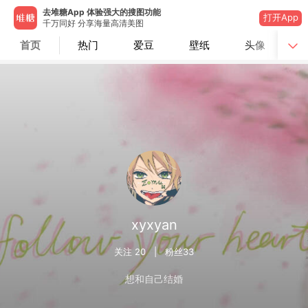
去堆糖App 体验强大的搜图功能
打开App
千万同好 分享海量高清美图
首页
热门
爱豆
壁纸
头像
xyxyan
关注
20
| 粉丝
33
想和自己结婚