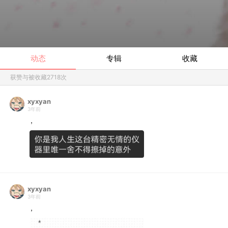
动态
专辑
收藏
获赞与被收藏
2718
次
xyxyan
3年前
，
xyxyan
3年前
，