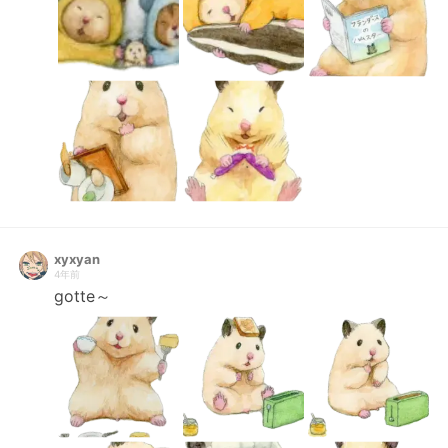
xyxyan
4年前
gotte～