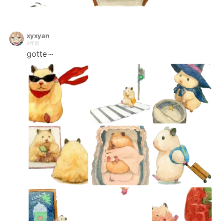
xyxyan
4年前
gotte～