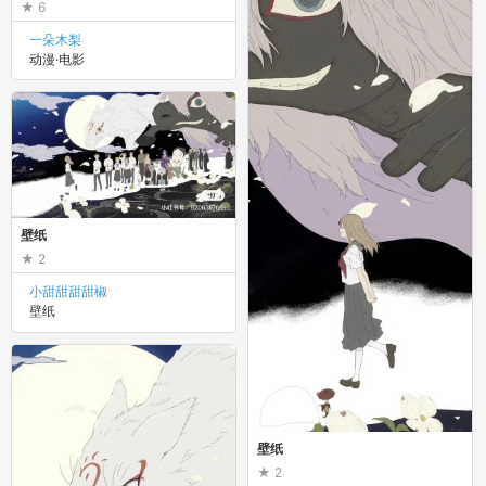
6
一朵木梨
动漫·电影
壁纸
2
小甜甜甜甜椒
壁纸
壁纸
2