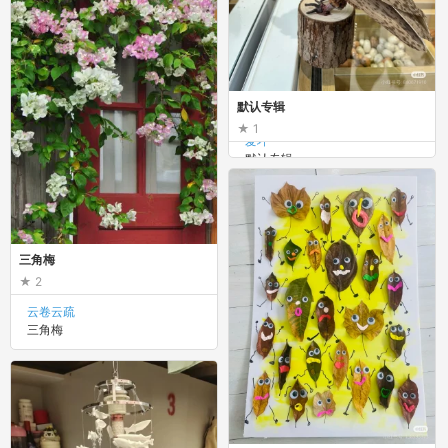
默认专辑
1
爱坪
默认专辑
三角梅
2
云卷云疏
三角梅