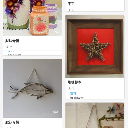
手工
0
花虞
手工
默认专辑
2
爱坪
默认专辑
堆糖标本
1
爱坪
堆糖标本
默认专辑