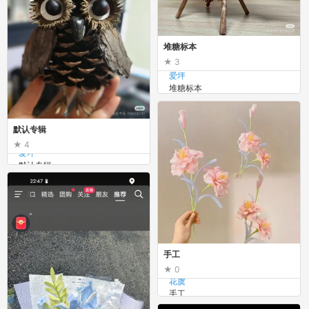
堆糖标本
3
爱坪
堆糖标本
默认专辑
4
爱坪
默认专辑
手工
0
花虞
手工