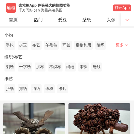
去堆糖App 体验强大的搜图功能
打开App
千万同好 分享海量高清美图
首页
热门
爱豆
壁纸
头像
小物
手帐
拼豆
布艺
羊毛毡
环创
废物利用
编织
更多
编织/布艺
刺绣
十字绣
拼布
不织布
绳结
串珠
绕线
纸艺
折纸
剪纸
衍纸
纸模
卡片