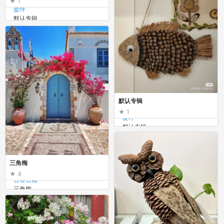
1
爱坪
默认专辑
默认专辑
1
爱坪
默认专辑
三角梅
4
云卷云疏
三角梅