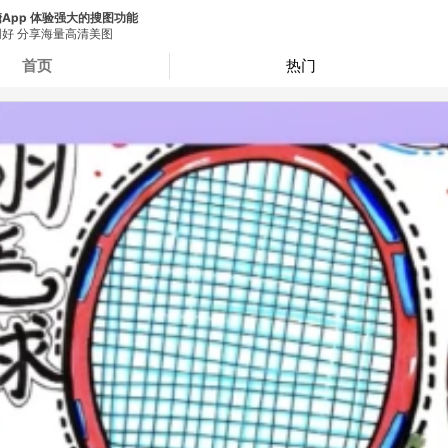
App 体验强大的搜图功能
好 分享海量高清美图
首页
热门