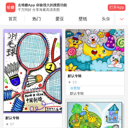
去堆糖App 体验强大的搜图功能
打开App
千万同好 分享海量高清美图
首页
热门
爱豆
壁纸
头像
默认专辑
33
冷慧智
默认专辑
默认专辑
57
冷慧智