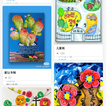
默认专辑
儿童画
190
小小橙子嘤
儿童画
默认专辑
87
冷慧智
默认专辑