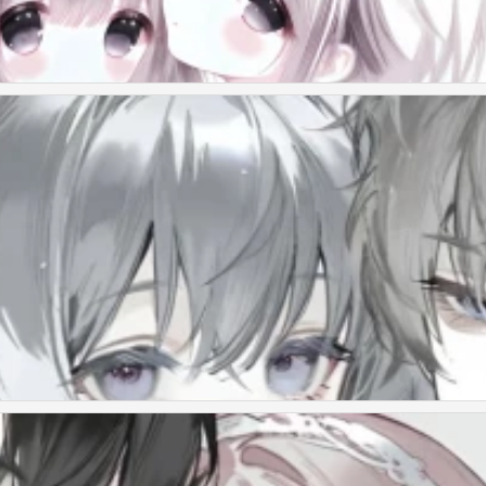
饱和
然饱和