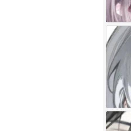
那个夏日已然
2
仓鼠囤积处
那个夏日已