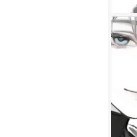
情侣头像
436
观月Star
情侣头像
喜欢你