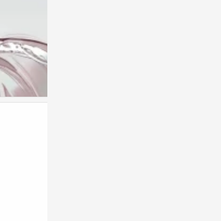
448
观月Star
情侣头像
杂°
702
许愿值
杂°