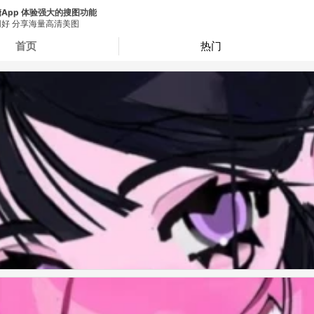
App 体验强大的搜图功能
好 分享海量高清美图
首页
热门