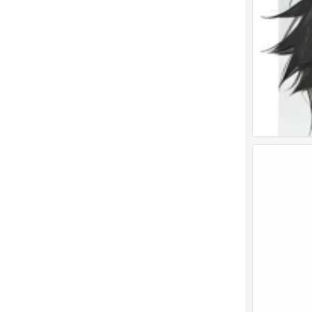
453
观月Star
情侣头像
情侣头像
441
观月Star
情侣头像