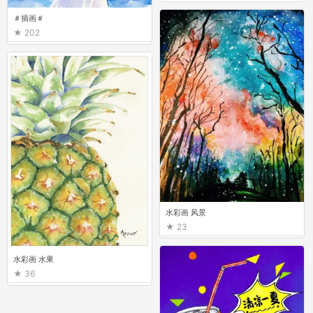
＃插画＃
202
水彩画 风景
23
水彩画 水果
36