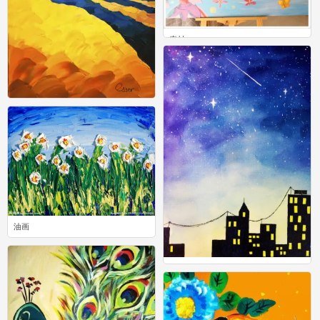
素材
0
水粉画
18
油画
9
手绘 水彩 星空 夜景 城市
11