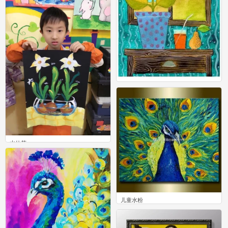
水粉画
24
水仙花
3
儿童水粉
1