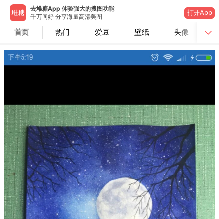
去堆糖App 体验强大的搜图功能
打开App
千万同好 分享海量高清美图
首页
热门
爱豆
壁纸
头像