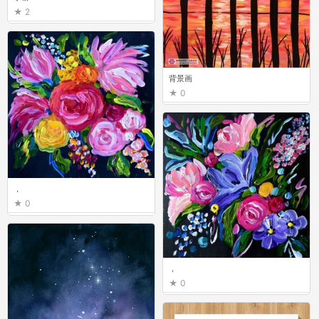
2
背景画
0
，
0
，
0