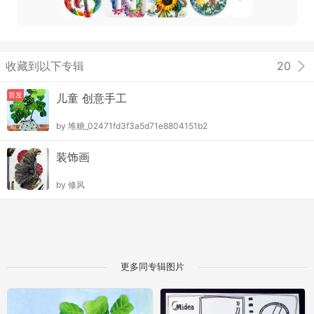
收藏到以下专辑
20
首发
儿童 创意手工
by
堆糖_02471fd3f3a5d71e8804151b2
装饰画
by
修风
更多同专辑图片