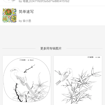
by
堆糖_02471fd3f3a5d71e8804151b2
简单速写
by
柴小墨
更多同专辑图片