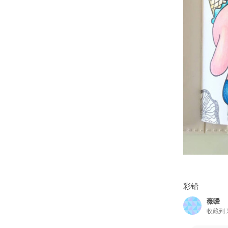
彩铅
薇嗳
收藏到