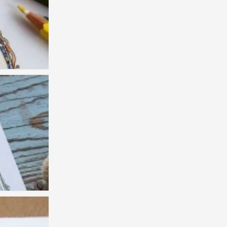
线描教案
2
彩铅
2
彩铅
1