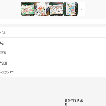
专辑
铅
y
薇嗳
铅画
y
A笑笑A123
更多同专辑图
片