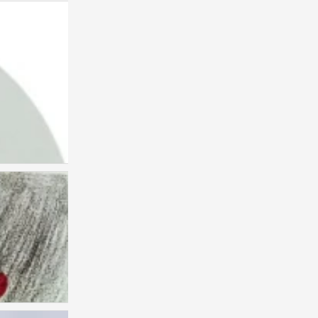
彩铅 小清新
0
彩铅枫叶
1