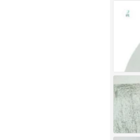
彩铅 卡通人物
0
彩铅 米奇
0