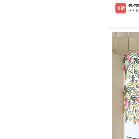
去堆糖
千万同