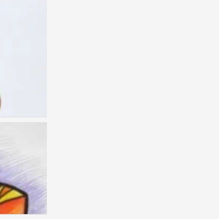
彩铅
1
彩铅 小清新
0