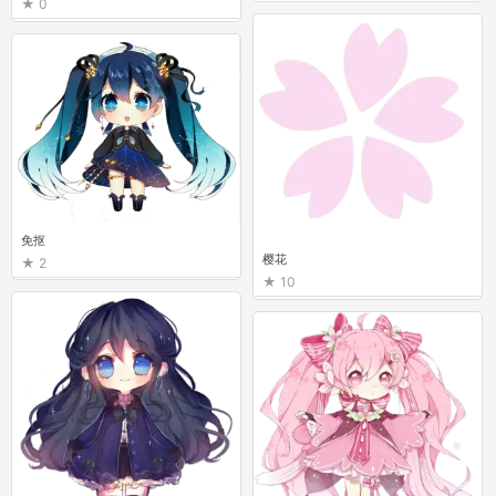
0
免抠
樱花
2
10