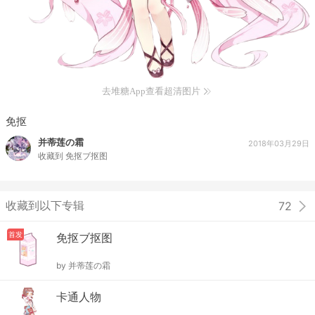
去堆糖App查看超清图片
免抠
并蒂莲の霜
2018年03月29日
收藏到
免抠ブ抠图
收藏到以下专辑
72
首发
免抠ブ抠图
by
并蒂莲の霜
卡通人物