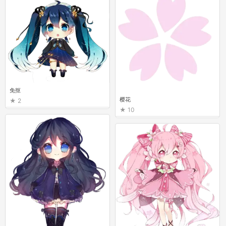
免抠
樱花
2
10