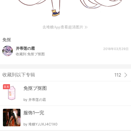
去堆糖App查看超清图片
免抠
并蒂莲の霜
2018年03月29日
收藏到
免抠ブ抠图
收藏到以下专辑
112
首发
免抠ブ抠图
by
并蒂莲の霜
服饰1—完
by
堆糖YJJXJ4C1X0