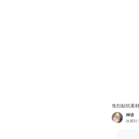
免扣贴纸素材
神语
收藏到