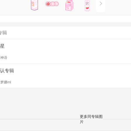
专辑
星
y
神语
认专辑
y
梦娜ml
更多同专辑图
片