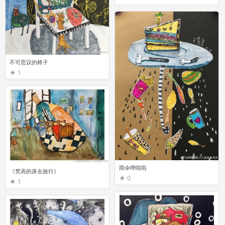
不可思议的椅子
1
雨伞哗啦啦
《梵高的床去旅行》
0
1