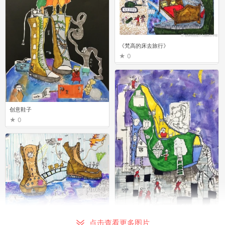
《梵高的床去旅行》
0
创意鞋子
0
创意鞋子
创意鞋子
点击查看更多图片