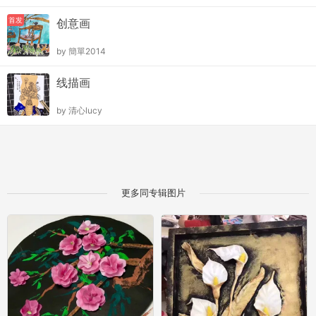
首发
创意画
by
簡單2014
线描画
by
清心lucy
更多同专辑图片