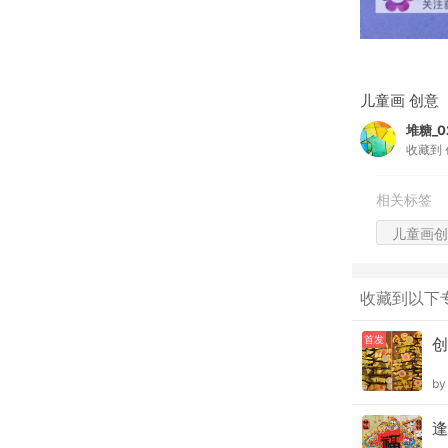
儿童画 创意
堆糖_02
收藏到
相关标签
儿童画创
收藏到以下
首发
创
b
逢