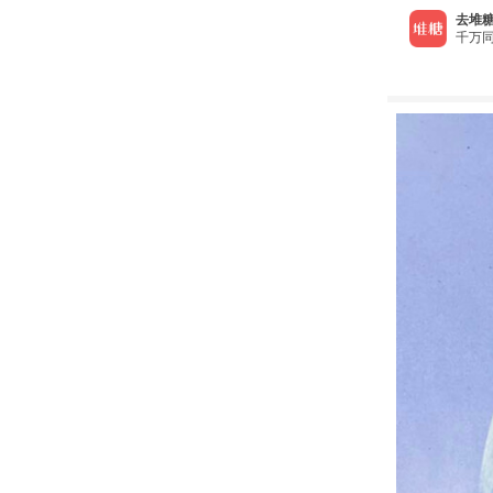
去堆糖
千万同