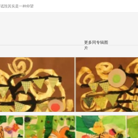
y
诋毁其实是一种仰望
更多同专辑图
片