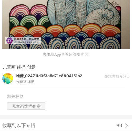
去堆糖App查看超清图片
儿童画 线描 创意
堆糖_02471fd3f3a5d71e8804151b2
2017年12月07日
收藏到
线描
相关标签
儿童画线描创意
收藏到以下专辑
69