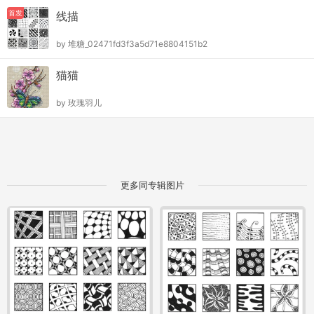
首发
线描
by
堆糖_02471fd3f3a5d71e8804151b2
猫猫
by
玫瑰羽儿
更多同专辑图片