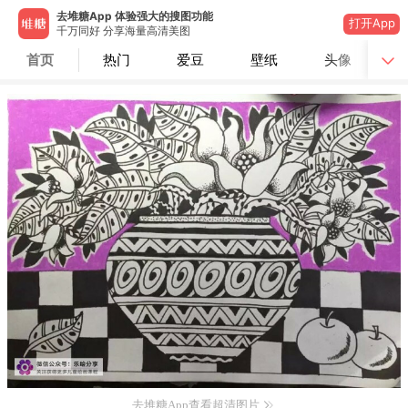
去堆糖App 体验强大的搜图功能
打开App
千万同好 分享海量高清美图
首页
热门
爱豆
壁纸
头像
去堆糖App查看超清图片