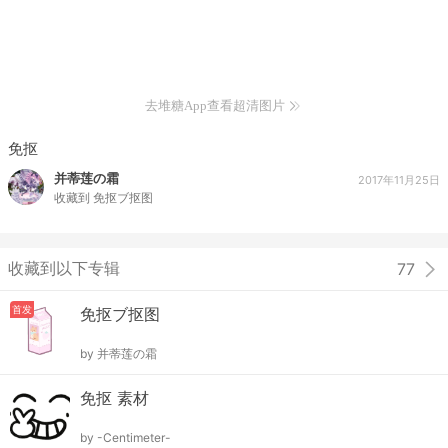
去堆糖App查看超清图片
免抠
并蒂莲の霜
2017年11月25日
收藏到
免抠ブ抠图
收藏到以下专辑
77
首发
免抠ブ抠图
by
并蒂莲の霜
免抠 素材
by
-Centimeter-