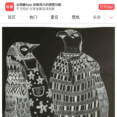
去堆糖App 体验强大的搜图功能
打开App
千万同好 分享海量高清美图
首页
热门
爱豆
壁纸
头像