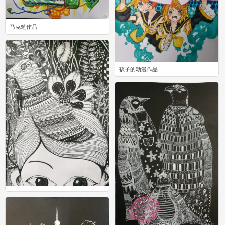
马克笔作品
1
孩子的动漫作品
0
线描画
0