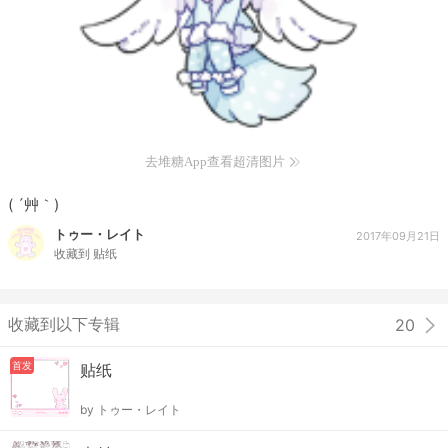
去堆糖App查看超清图片
( ´艸｀)
トゥー・レイト
2017年09月21日
收藏到
贴纸
收藏到以下专辑
20
首发
贴纸
by
トゥー・レイト