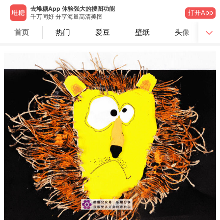
去堆糖App 体验强大的搜图功能
打开App
千万同好 分享海量高清美图
首页
热门
爱豆
壁纸
头像