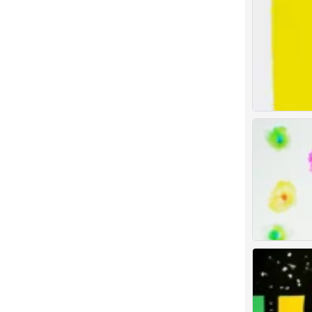
儿童画 创意 剪
0