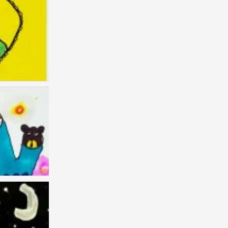
儿童画 创意 剪贴
0