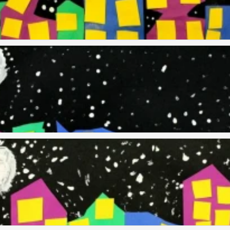
套 手指
贴