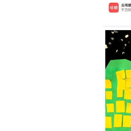
去堆糖
千万同