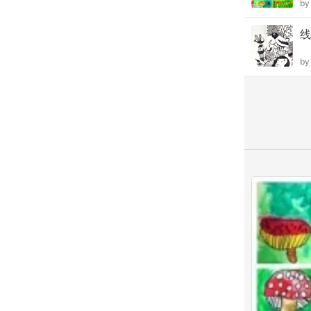
b
线
b