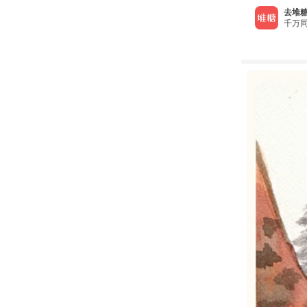
去堆糖
千万同