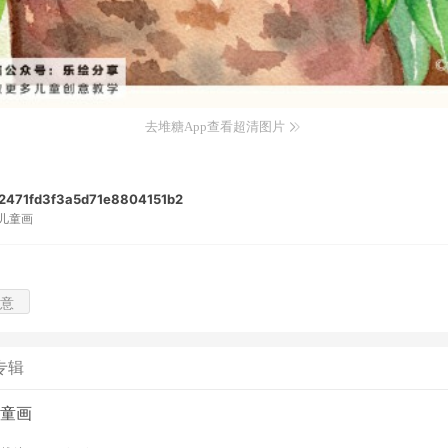
去堆糖App查看超清图片
471fd3f3a5d71e8804151b2
儿童画
意
专辑
童画