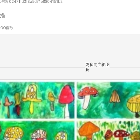
y
堆糖_02471fd3f3a5d71e8804151b2
描
y
QQ雨欣
更多同专辑图
片