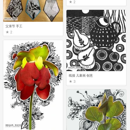
2
父亲节 手工
2
线描 儿童画 创意
3