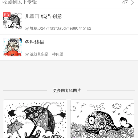
收藏到以下专辑
47
首发
儿童画 线描 创意
by
堆糖_02471fd3f3a5d71e8804151b2
各种线描
by
诋毁其实是一种仰望
更多同专辑图片