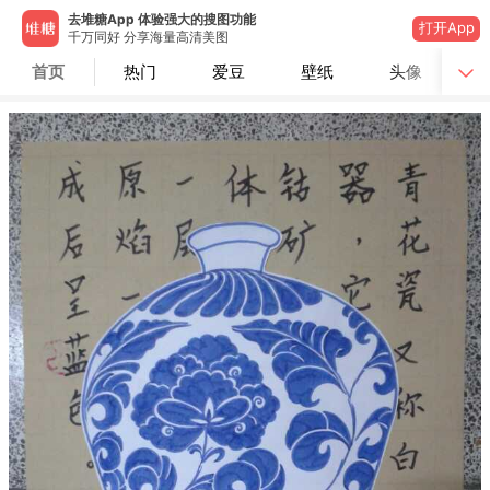
去堆糖App 体验强大的搜图功能
打开App
千万同好 分享海量高清美图
首页
热门
爱豆
壁纸
头像