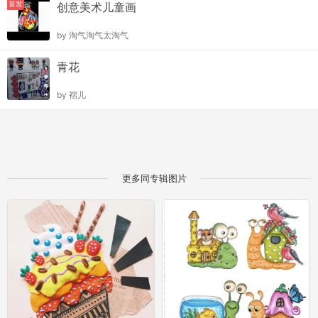
首发
创意美术儿童画
by
淘气淘气太淘气
青花
by
褶儿
更多同专辑图片