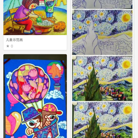
儿童示范画
0