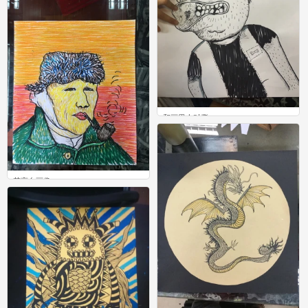
和画里人对撕
0
梵高自画像
0