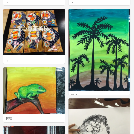
，
，
0
0
，
0
椰林
0
树蛙
0