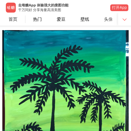
去堆糖App 体验强大的搜图功能
打开App
千万同好 分享海量高清美图
首页
热门
爱豆
壁纸
头像