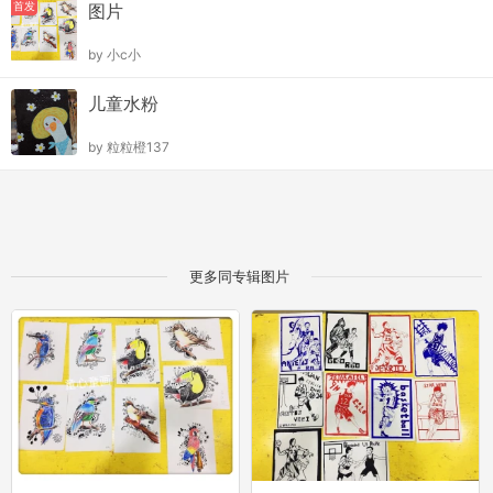
首发
图片
by
小c小
儿童水粉
by
粒粒橙137
更多同专辑图片