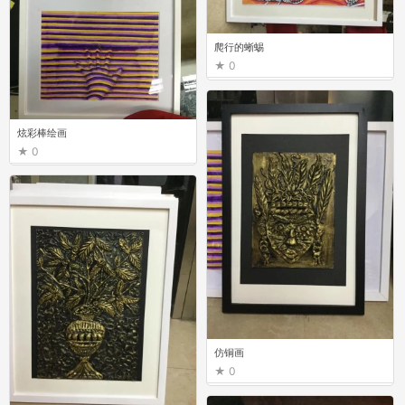
爬行的蜥蜴
0
炫彩棒绘画
0
仿铜画
0