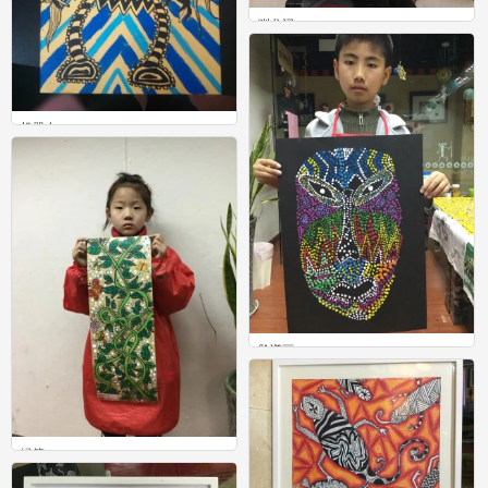
驯龙记
0
机器人
1
脸谱画
1
绿箩
0