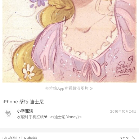
去堆糖App查看超清图片
iPhone 壁纸 迪士尼
小幸運張
2016年10月24日
收藏到
手机壁纸♥-☞{迪士尼Disney}☜
收藏到以下专辑
703