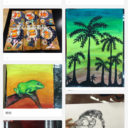
，
，
0
0
，
0
椰林
0
树蛙
0