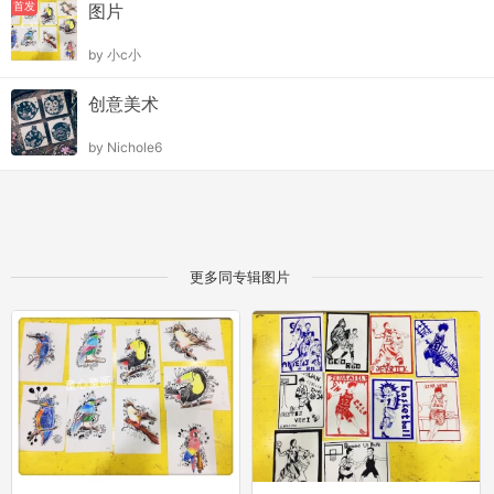
首发
图片
by
小c小
创意美术
by
Nichole6
更多同专辑图片