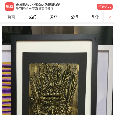
去堆糖App 体验强大的搜图功能
打开App
千万同好 分享海量高清美图
首页
热门
爱豆
壁纸
头像