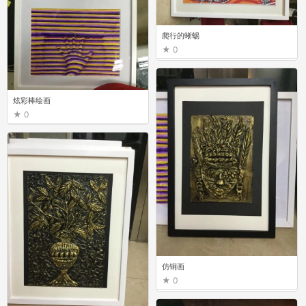
爬行的蜥蜴
0
炫彩棒绘画
0
仿铜画
0