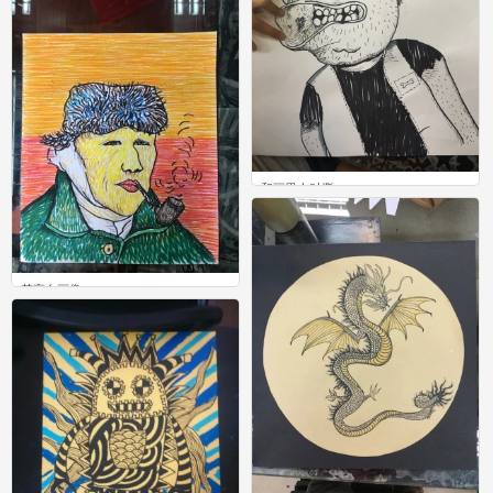
和画里人对撕
0
梵高自画像
0