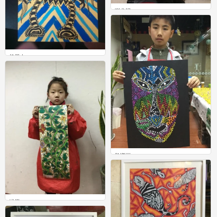
驯龙记
0
机器人
1
脸谱画
1
绿箩
0