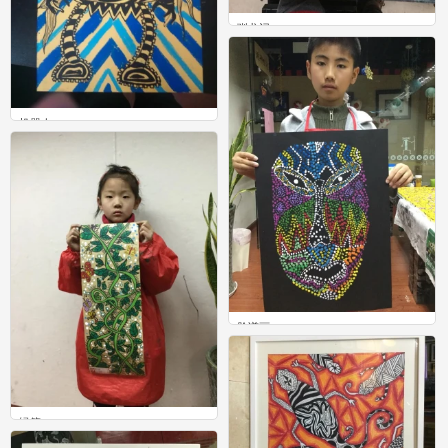
驯龙记
0
机器人
1
脸谱画
1
绿箩
0