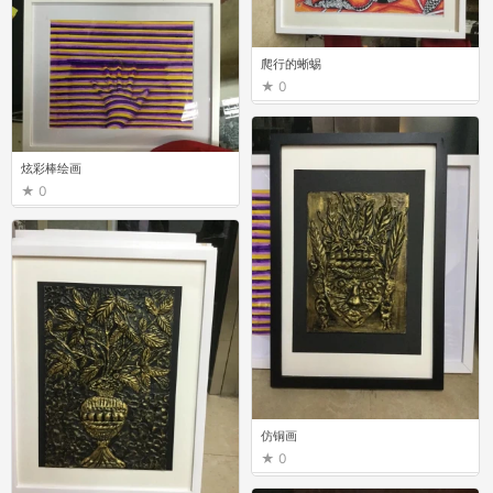
爬行的蜥蜴
0
炫彩棒绘画
0
仿铜画
0