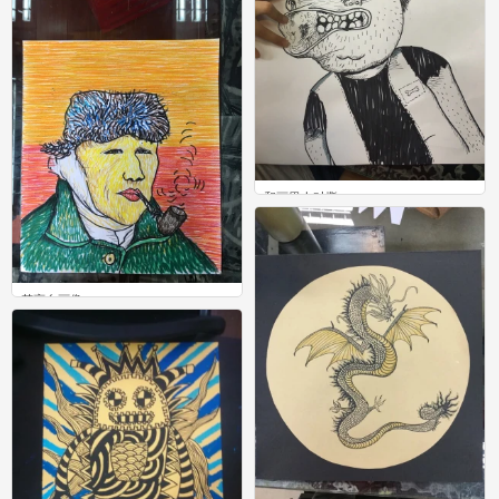
和画里人对撕
0
梵高自画像
0