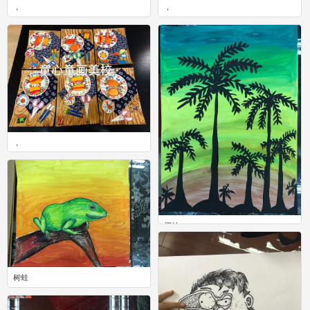
，
，
0
0
，
0
椰林
0
树蛙
0