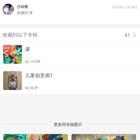
小O米
2015年12月18日
收藏到
课
收藏到以下专辑
41
首发
课
by
小O米
儿童创意画1
by
咗岸-
更多同专辑图片