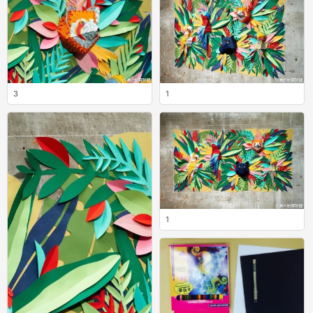
3
1
0
0
1
0