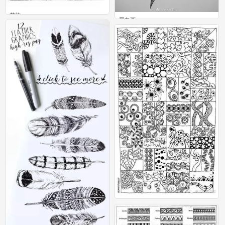
花纹
黑白画
0
11
线描9
6