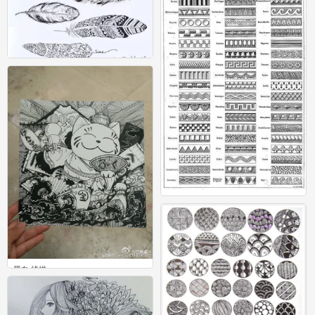
羽毛
15
线描5
7
黑白 线描
32