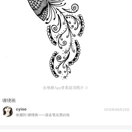
去堆糖App查看超清图片
缠绕画
cyioo
2015年09月20日
收藏到
缠绕画――游走笔尖黑白绘