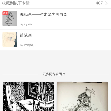
收藏到以下专辑
407
首发
缠绕画――游走笔尖黑白绘
by
cyioo
简笔画
by
玫瑰羽儿
更多同专辑图片