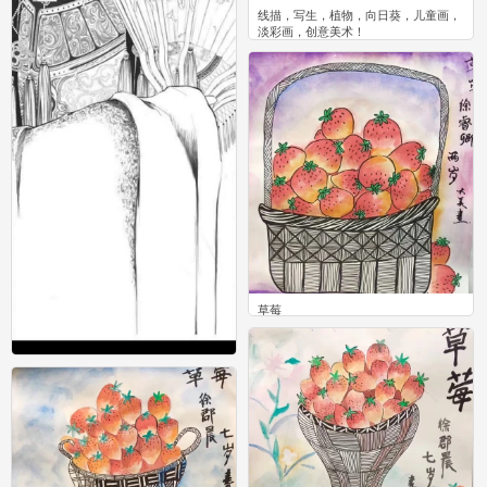
线描，写生，植物，向日葵，儿童画，
淡彩画，创意美术！
0
草莓
0
线描
97