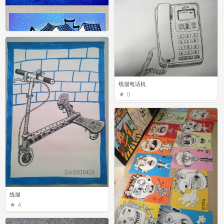
线描电话机
0
创意美术
28
线描
4