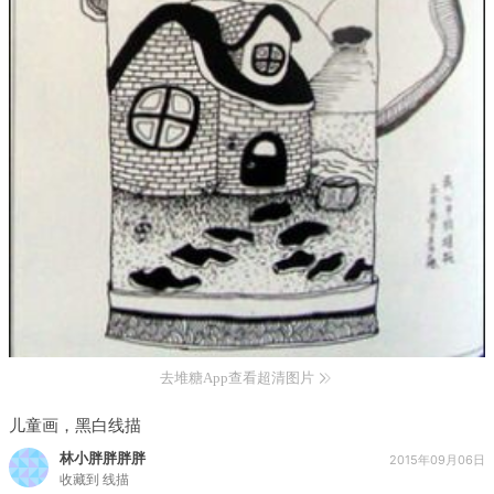
去堆糖App查看超清图片
儿童画，黑白线描
林小胖胖胖胖
2015年09月06日
收藏到
线描