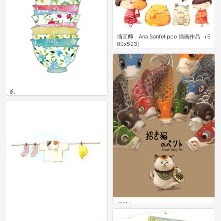
插画师，Ana Sanfelippo 插画作品 （6
00x593）
2
水彩食谱！
0
碗
2
招财猫
14