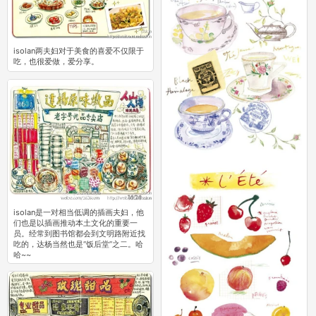
手绘咖啡，表现着新加坡插画家Lily对
于咖啡满满的爱！
0
isolan两夫妇对于美食的喜爱不仅限于
吃，也很爱做，爱分享。
0
isolan是一对相当低调的插画夫妇，他
们也是以插画推动本土文化的重要一
员。经常到图书馆都会到文明路附近找
吃的，达杨当然也是“饭后堂”之二。哈
哈~~
0