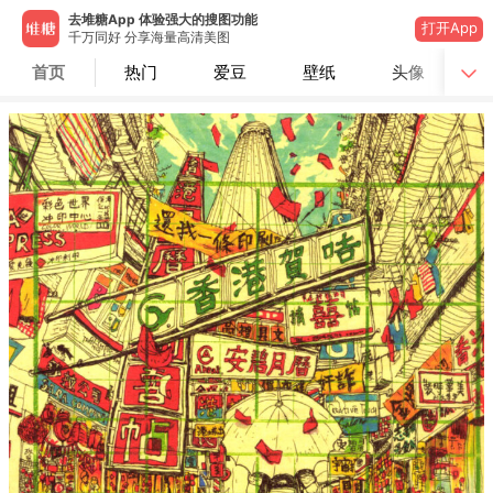
去堆糖App 体验强大的搜图功能
打开App
千万同好 分享海量高清美图
首页
热门
爱豆
壁纸
头像