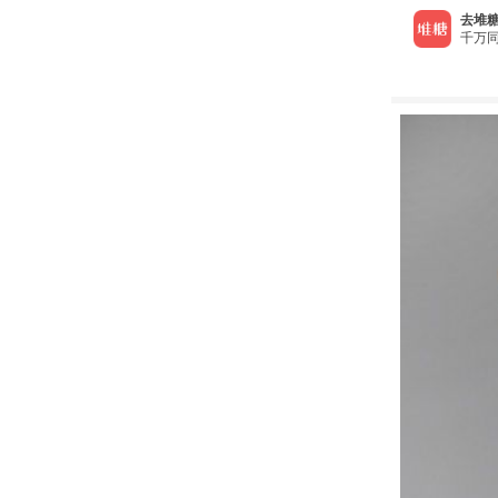
去堆糖
千万同