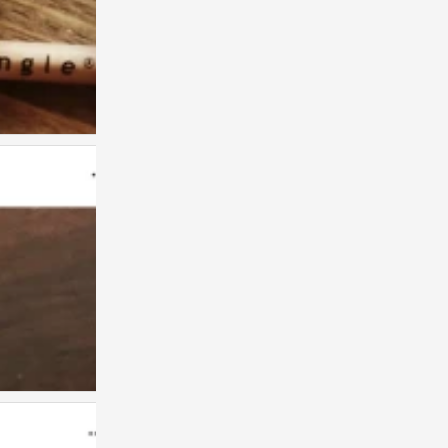
禅绕画
3
禅绕画