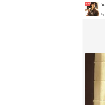
首发
˙
b