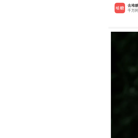
去堆糖
千万同