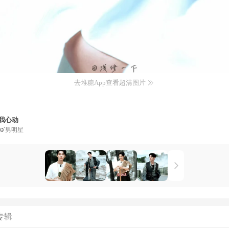
去堆糖App查看超清图片
我心动
˙Ⱉ˙男明星
专辑