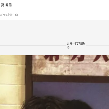
Ⱉ˙男明星
y
劝你对我心动
更多同专辑图
片