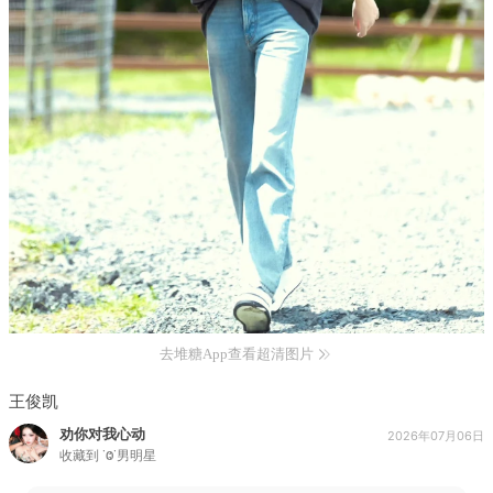
去堆糖App查看超清图片
王俊凯
劝你对我心动
2026年07月06日
收藏到
˙Ⱉ˙男明星