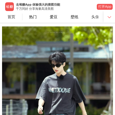
去堆糖App 体验强大的搜图功能
打开App
千万同好 分享海量高清美图
首页
热门
爱豆
壁纸
头像