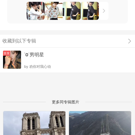
收藏到以下专辑
首发
˙Ⱉ˙男明星
by
劝你对我心动
更多同专辑图片