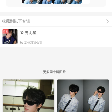
收藏到以下专辑
首发
˙Ⱉ˙男明星
by
劝你对我心动
更多同专辑图片