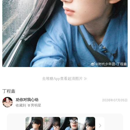
去堆糖App查看超清图片
丁程鑫
劝你对我心动
2026年07月05日
收藏到
˙Ⱉ˙男明星