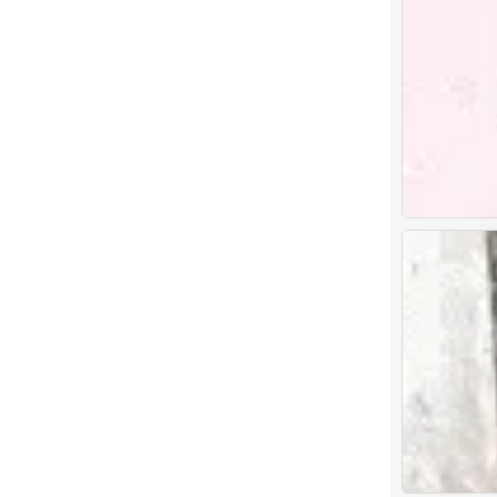
表情包
0
表情包
0