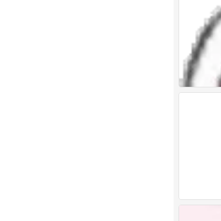
亚梦表情包
0
亚梦表情包
0