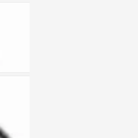
表情包
0
小表情
0