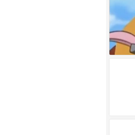
亚梦表情包
0
亚梦表情包
0