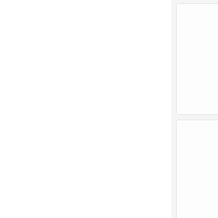
小表情
0