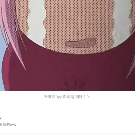
去堆糖App查看超清图片
三
表情包ovo