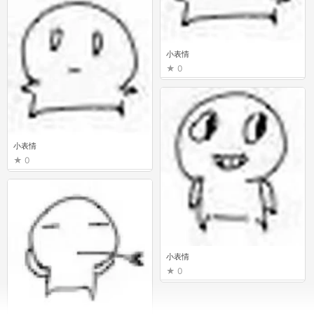
小表情
0
小表情
0
小表情
0