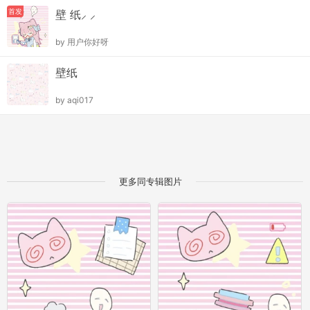
首发
壁 纸⸝ ⸝
by
用户你好呀
壁纸
by
aqi017
更多同专辑图片