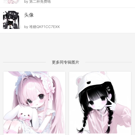
by
第二杯免费咯
头像
by
堆糖QKF1CC7EXK
更多同专辑图片